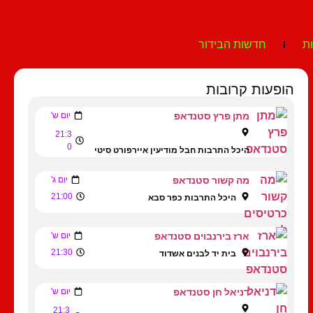
ת
חדשות הבידור
הופעות קרובות
מתן פרץ סטנדאפ
יום ש'
21:3
0
היכל התרבות חבל מודיעין איירפורט סיטי
מה קשור סטנדאפ
יום ג'
21:00
היכל התרבות כפר סבא
ארז בירנבוים סטנדאפ
יום ש'
21:30
בית יד לבנים אשדוד
דניאל חן סטנדאפ
יום ש'
21:3