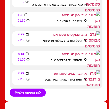
0
מרכז אומניות הבמה מתנס פרדס חנה כרכור
אודי כגן סטנדאפ
יום ו'
21:30
בית החייל תל אביב
נדב אבוקסיס סטנדאפ
יום ש'
21:30
היכל התרבות מעלות תרשיחא
אודי כגן סטנדאפ
יום ש'
21:00
תיאטרון יד למגינים יגור
ארז בירנבוים סטנדאפ
יום ש'
21:30
תמוז בית המוזיקה באר שבע
לוח הופעות מלא