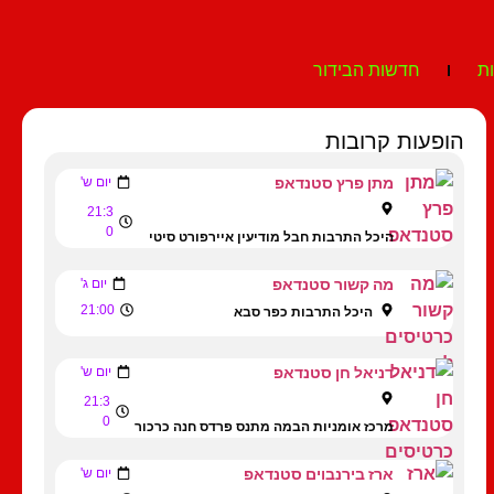
ת
חדשות הבידור
הופעות קרובות
מתן פרץ סטנדאפ
יום ש'
21:3
0
היכל התרבות חבל מודיעין איירפורט סיטי
מה קשור סטנדאפ
יום ג'
21:00
היכל התרבות כפר סבא
דניאל חן סטנדאפ
יום ש'
21:3
0
מרכז אומניות הבמה מתנס פרדס חנה כרכור
ארז בירנבוים סטנדאפ
יום ש'