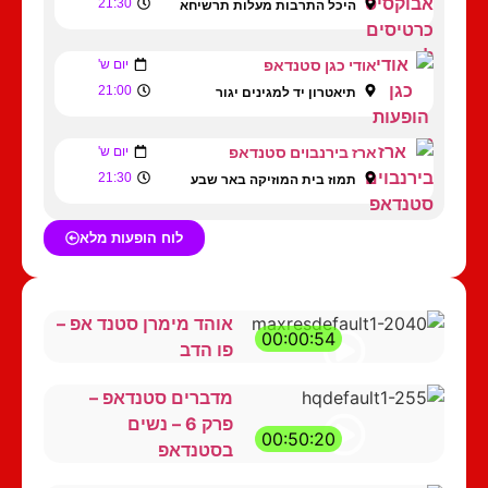
21:30
היכל התרבות מעלות תרשיחא
אודי כגן סטנדאפ
יום ש'
21:00
תיאטרון יד למגינים יגור
ארז בירנבוים סטנדאפ
יום ש'
21:30
תמוז בית המוזיקה באר שבע
לוח הופעות מלא
אוהד מימרן סטנד אפ –
00:00:54
פו הדב
מדברים סטנדאפ –
פרק 6 – נשים
00:50:20
בסטנדאפ