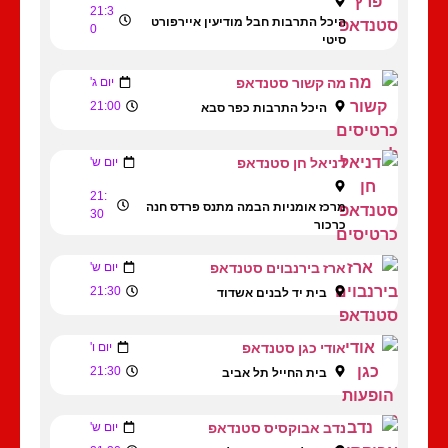
21:3
היכל התרבות חבל מודיעין איירפורט
0
סיטי
מה קשור סטנדאפ
יום ג'
21:00
היכל התרבות כפר סבא
דניאל חן סטנדאפ
יום ש'
21:
מרכז אומניות הבמה מתנס פרדס חנה
30
כרכור
ארז בירנבוים סטנדאפ
יום ש'
21:30
בית יד לבנים אשדוד
אודי כגן סטנדאפ
יום ו'
21:30
בית החייל תל אביב
נדב אבוקסיס סטנדאפ
יום ש'