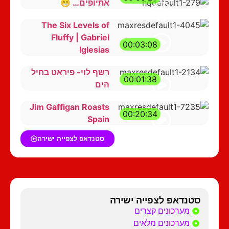
אתיופים… 😁
The Six Levels of
Fluffy | Gabriel
00:03:08
Iglesias
רשף לוי- פיראט בחיל
00:01:38
הים
Jim Gaffigan Roasts
00:20:34
Spain
סטנדאפ לצפייה ישירה
סטנדאפ לצפייה ישירה
מערכונים קצרים
מערכונים מלאים