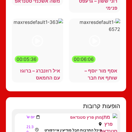
רוני ששון – גרעפס
משה אשכנזי סטנדאפ
פנימי
00:05:36
00:06:06
אסף מור יוסף –
איל רוזנברג – ברוגז
שותף אח חבר
עם החמאס
הופעות קרובות
מתן פרץ סטנדאפ
יום ש'
21:3
היכל התרבות חבל מודיעין איירפורט