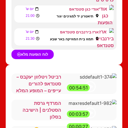
אודי כגן סטנדאפ
יום ש'
21:00
תיאטרון יד למגינים יגור
ארז בירנבוים סטנדאפ
יום ש'
21:30
תמוז בית המוזיקה באר שבע
לוח הופעות מלא
רביטל ויטלזון יעקבס –
סטנדאפ להורים
00:54:51
עייפים – המופע המלא
המרדף גרסת
הסטלנים | הישיבה
00:03:57
בסלון
00:00:27