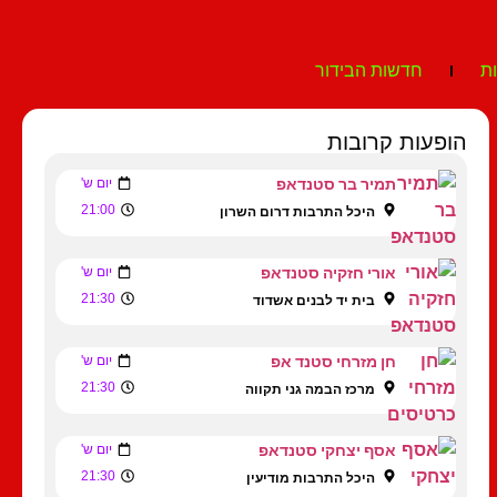
ת
חדשות הבידור
הופעות קרובות
תמיר בר סטנדאפ
יום ש'
21:00
היכל התרבות דרום השרון
אורי חזקיה סטנדאפ
יום ש'
21:30
בית יד לבנים אשדוד
חן מזרחי סטנד אפ
יום ש'
21:30
מרכז הבמה גני תקווה
אסף יצחקי סטנדאפ
יום ש'
21:30
היכל התרבות מודיעין