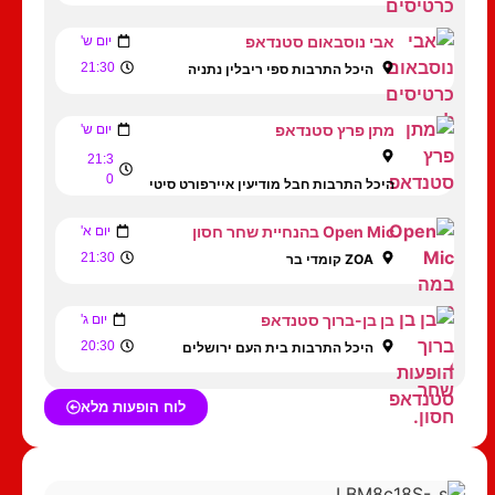
אבי נוסבאום סטנדאפ
יום ש'
21:30
היכל התרבות ספי ריבלין נתניה
מתן פרץ סטנדאפ
יום ש'
21:3
0
היכל התרבות חבל מודיעין איירפורט סיטי
Open Mic בהנחיית שחר חסון
יום א'
21:30
ZOA קומדי בר
בן בן-ברוך סטנדאפ
יום ג'
20:30
היכל התרבות בית העם ירושלים
לוח הופעות מלא