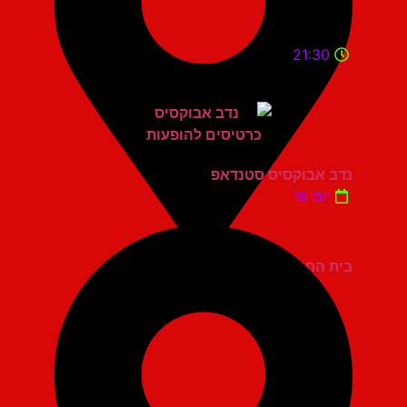
21:30
נדב אבוקסיס סטנדאפ
יום ש'
בית החייל תל אביב