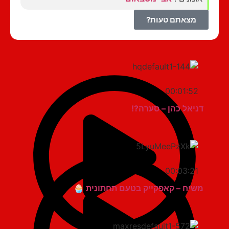
מצאתם טעות?
00:01:52
דניאל כהן – סערה?!
00:03:21
משיח – קאפקייק בטעם תחתונית 🧁