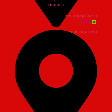
דניאל חן סטנדאפ
יום ש'
היכל התרבות כפר סבא