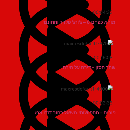
00:04:33
מוחא כפיים 6 – ג'ורג' פלויד וחתונמי
00:19:08
שחר חסון – דירה על הירח
00:02:32
פורים – תחפושות! משאל רחוב דודו ארז