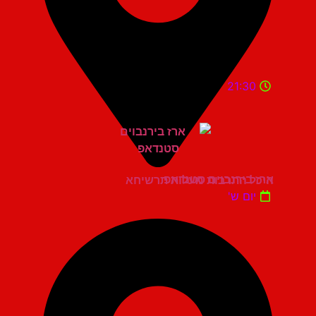
21:30
ארז בירנבוים סטנדאפ
היכל התרבות מעלות תרשיחא
יום ש'