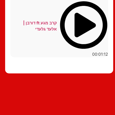
קרב מגע ft דורבן |
אלעד גלעדי
00:01:12
סטנדאפ לצפייה ישירה