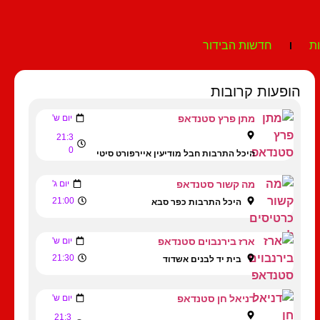
ת
חדשות הבידור
הופעות קרובות
מתן פרץ סטנדאפ
יום ש'
21:3
0
היכל התרבות חבל מודיעין איירפורט סיטי
מה קשור סטנדאפ
יום ג'
21:00
היכל התרבות כפר סבא
ארז בירנבוים סטנדאפ
יום ש'
21:30
בית יד לבנים אשדוד
דניאל חן סטנדאפ
יום ש'
21:3