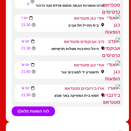
0
מרכז אומניות הבמה מתנס פרדס חנה כרכור
אודי כגן סטנדאפ
יום ו'
21:30
בית החייל תל אביב
נדב אבוקסיס סטנדאפ
יום ש'
21:30
היכל התרבות מעלות תרשיחא
אודי כגן סטנדאפ
יום ש'
21:00
תיאטרון יד למגינים יגור
ארז בירנבוים סטנדאפ
יום ש'
21:30
תמוז בית המוזיקה באר שבע
לוח הופעות מלא