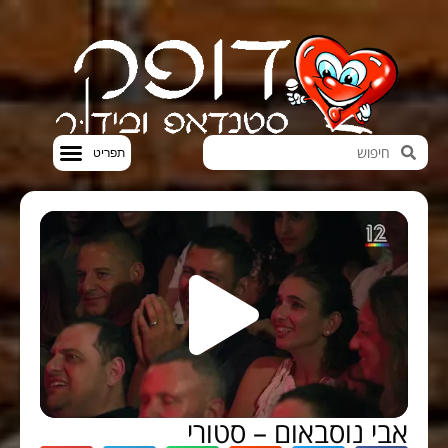
חדשות הבידור
סטנדאפ VOD
אבי נוסבאום – סטורי