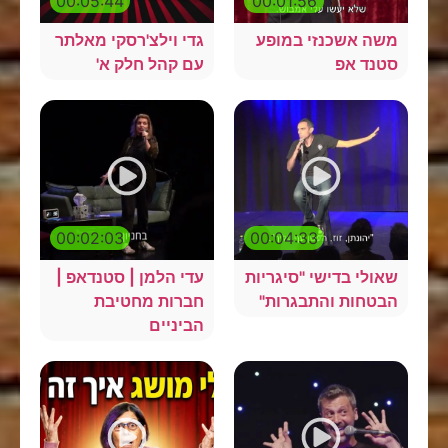
00:05:44
00:01:56
משה אשכנזי במופע
גדי וילצ'רסקי מאלתר
סטנד אפ
עם קהל חלק א'
00:02:03
00:04:33
שאולי בדישי "סיגריות
עדי הלמן | סטנדאפ |
הבטחות והתבגרות"
חברות מחטיבת
הביניים