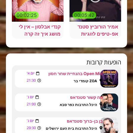
00:02:25
00:05:42
אמיר הורוביץ סטנד
קנדי אבלסון – אין לי
אפ-טיפים לזוגיות
מושג איך זה קרה
הופעות קרובות
יום א'
Open Mic בהנחיית שחר חסון
21:30
ZOA קומדי בר
יום ג'
מה קשור סטנדאפ
21:00
היכל התרבות כפר סבא
יום ג'
בן בן-ברוך סטנדאפ
20:30
היכל התרבות בית העם ירושלים