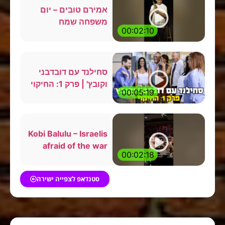
אמירם טובים – יום
משפחה שמח
00:02:10
סחילנד עם דובדבני
וקובץ' | פרק 1: החיקוי
00:05:19
Kobi Balulu – Israelis
afraid of the war
00:02:18
סטנדאפ לצפייה ישירה