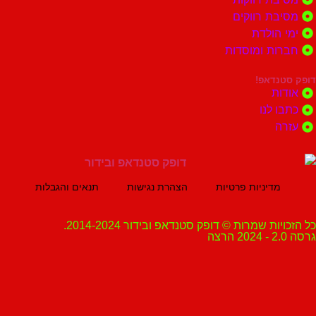
ת רווקים
הולדת
ות ומוסדות
נדאפ!
ת
 לנו
ה
מדיניות פרטיות
הצהרת נגישות
תנאים והגבלות
ת שמרות © דופק סטנדאפ ובידור 2014-2024.