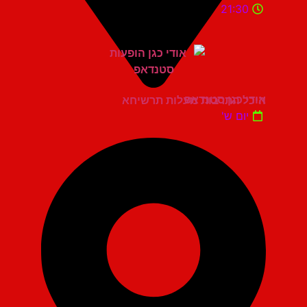
21:30
אודי כגן סטנדאפ
היכל התרבות מעלות תרשיחא
יום ש'