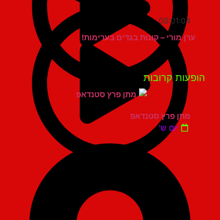
00:01:04
ערן מורי – קונות בגדים בערימות!
פעות קרובות
מתן פרץ סטנדאפ
יום ש'