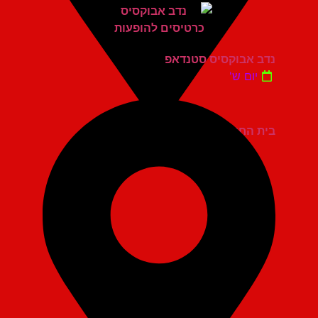
נדב אבוקסיס סטנדאפ
יום ש'
בית החייל תל אביב