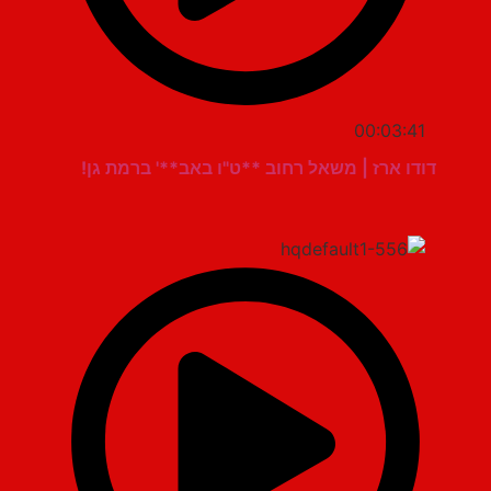
00:03:41
דודו ארז | משאל רחוב **ט"ו באב**' ברמת גן!