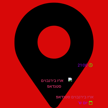
21:00
ארז בירנבוים סטנדאפ
יום ש'