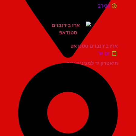
21:00
ארז בירנבוים סטנדאפ
יום ש'
תיאטרון יד למגינים יגור