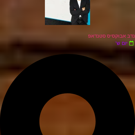
נדב אבוקסיס סטנדאפ
יום ש'