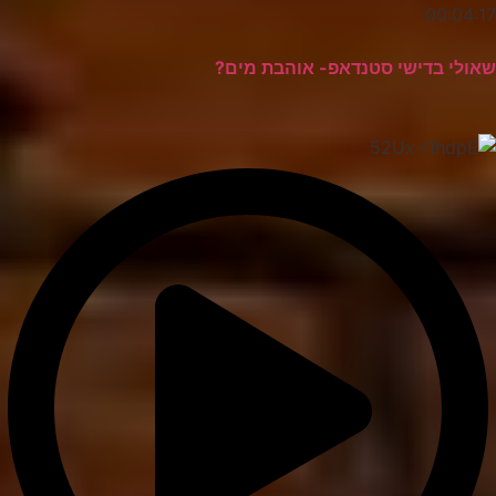
00:04:17
שאולי בדישי סטנדאפ- אוהבת מים?