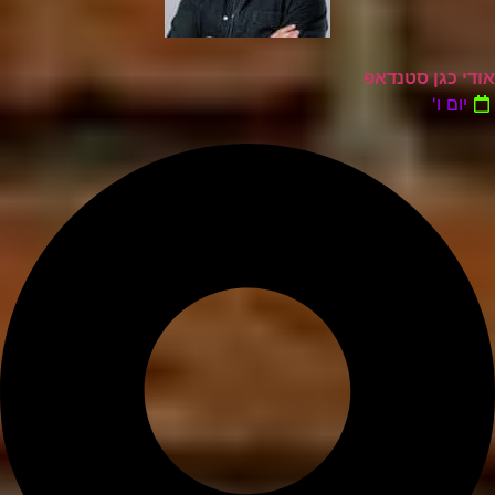
אודי כגן סטנדאפ
יום ו'