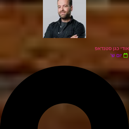
אודי כגן סטנדאפ
יום ש'