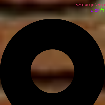
דניאל חן סטנדאפ
יום ש'